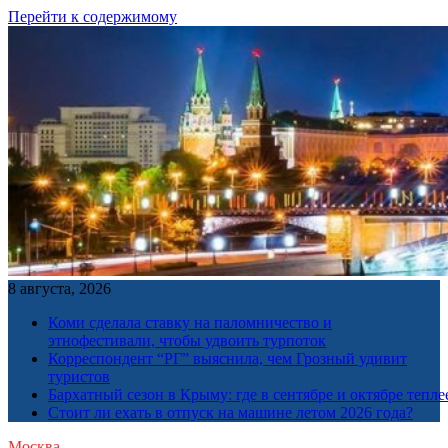
Перейти к содержимому
8 августа, 2026
Коми сделала ставку на паломничество и
этнофестивали, чтобы удвоить турпоток
Корреспондент “РГ” выяснила, чем Грозный удивит
туристов
Бархатный сезон в Крыму: где в сентябре и октябре тепле
Стоит ли ехать в отпуск на машине летом 2026 года?
Москва