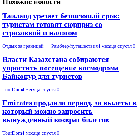
Похожие новости
Таиланд урезает безвизовый срок:
туристам готовят сюрприз со
страховкой и налогом
Отдых за границей — Рамблер/путешествия
4 месяца спустя
0
Власти Казахстана собираются
упростить посещение космодрома
Байконур для туристов
TourDom
4 месяца спустя
0
Emirates продлила период, за вылеты в
который можно запросить
вынужденный возврат билетов
TourDom
4 месяца спустя
0