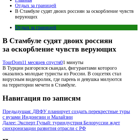
Отдых за границей
В Стамбуле судят двоих россиян за оскорбление чувств
верующих
Отдых за границей
В Стамбуле судят двоих россиян
за оскорбление чувств верующих
TourDom
11 месяцев спустя
0
1 минуты
В Турции разгорелся скандал, фигурантами которого
оказались молодые туристы из России. В соцсетях стал
вирусным видеоролик, где парень и девушка милуются
на территории мечети в Стамбуле.
Навигация по записям
Предыдущая:
ДВФУ планирует создать перекрестные туры
с вузами Индонезии и Малайзии
Далее:
Эксперт Гулый: туриндустрия Белоруссии ждет
синхронизации развития отрасли с РФ