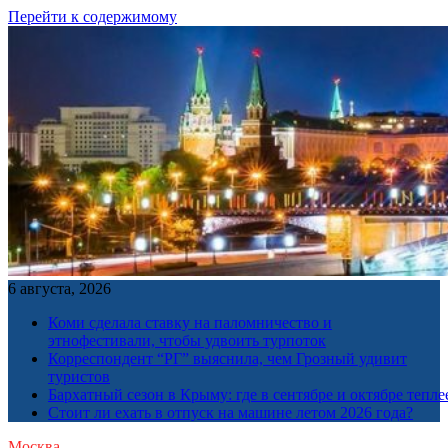
Перейти к содержимому
6 августа, 2026
Коми сделала ставку на паломничество и
этнофестивали, чтобы удвоить турпоток
Корреспондент “РГ” выяснила, чем Грозный удивит
туристов
Бархатный сезон в Крыму: где в сентябре и октябре тепле
Стоит ли ехать в отпуск на машине летом 2026 года?
Москва