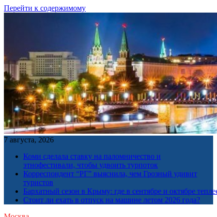
Перейти к содержимому
7 августа, 2026
Коми сделала ставку на паломничество и
этнофестивали, чтобы удвоить турпоток
Корреспондент “РГ” выяснила, чем Грозный удивит
туристов
Бархатный сезон в Крыму: где в сентябре и октябре тепле
Стоит ли ехать в отпуск на машине летом 2026 года?
Москва