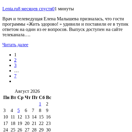
Lenta.ru
8 месяцев спустя
0
1 минуты
Врач и телеведущая Елена Малышева призналась, что гости
программы «Жить здорово! » удивили и поставили ее в тупик
ответом на один из ее вопросов. Выпуск доступен на сайте
телеканала….
Читать далее
1
2
3
…
7
Август 2026
Пн
Вт
Ср
Чт
Пт
Сб
Вс
1
2
3
4
5
6
7
8
9
10
11
12
13
14
15
16
17
18
19
20
21
22
23
24
25
26
27
28
29
30