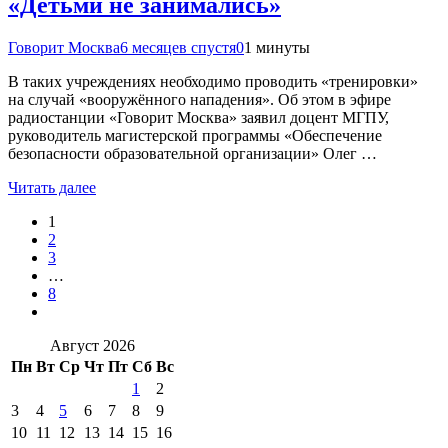
«Детьми не занимались»
Говорит Москва
6 месяцев спустя
0
1 минуты
В таких учреждениях необходимо проводить «тренировки»
на случай «вооружённого нападения». Об этом в эфире
радиостанции «Говорит Москва» заявил доцент МГПУ,
руководитель магистерской программы «Обеспечение
безопасности образовательной организации» Олег …
Читать далее
1
2
3
…
8
Август 2026
Пн
Вт
Ср
Чт
Пт
Сб
Вс
1
2
3
4
5
6
7
8
9
10
11
12
13
14
15
16