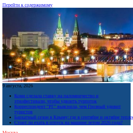
Перейти к содержимому
9 августа, 2026
Коми сделала ставку на паломничество и
этнофестивали, чтобы удвоить турпоток
Корреспондент “РГ” выяснила, чем Грозный удивит
туристов
Бархатный сезон в Крыму: где в сентябре и октябре тепле
Стоит ли ехать в отпуск на машине летом 2026 года?
Москва