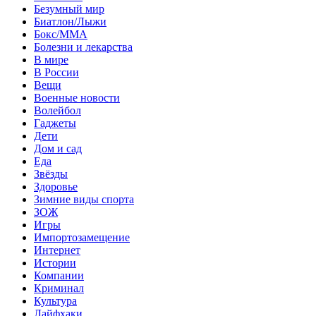
Безумный мир
Биатлон/Лыжи
Бокс/MMA
Болезни и лекарства
В мире
В России
Вещи
Военные новости
Волейбол
Гаджеты
Дети
Дом и сад
Еда
Звёзды
Здоровье
Зимние виды спорта
ЗОЖ
Игры
Импортозамещение
Интернет
Истории
Компании
Криминал
Культура
Лайфхаки