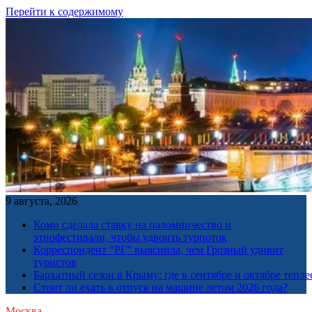
Перейти к содержимому
9 августа, 2026
Коми сделала ставку на паломничество и
этнофестивали, чтобы удвоить турпоток
Корреспондент “РГ” выяснила, чем Грозный удивит
туристов
Бархатный сезон в Крыму: где в сентябре и октябре тепле
Стоит ли ехать в отпуск на машине летом 2026 года?
Москва