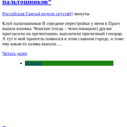
пальтошников”
Российская Газета
4 недели спустя
0
1 минуты
Клуб пальтошников В середине перестройки у меня в Праге
вышла книжка. Чешские (тогда – чехословацкие) друзья
пригласили на презентацию, выплатили приличный гонорар.
А тут и мой приятель появился в этом славном городе, и тоже
ему какая-то халява выпала….
Читать далее
Истории