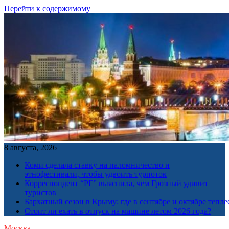
Перейти к содержимому
8 августа, 2026
Коми сделала ставку на паломничество и
этнофестивали, чтобы удвоить турпоток
Корреспондент “РГ” выяснила, чем Грозный удивит
туристов
Бархатный сезон в Крыму: где в сентябре и октябре тепле
Стоит ли ехать в отпуск на машине летом 2026 года?
Москва