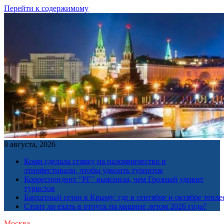
Перейти к содержимому
8 августа, 2026
Коми сделала ставку на паломничество и
этнофестивали, чтобы удвоить турпоток
Корреспондент “РГ” выяснила, чем Грозный удивит
туристов
Бархатный сезон в Крыму: где в сентябре и октябре тепле
Стоит ли ехать в отпуск на машине летом 2026 года?
Москва