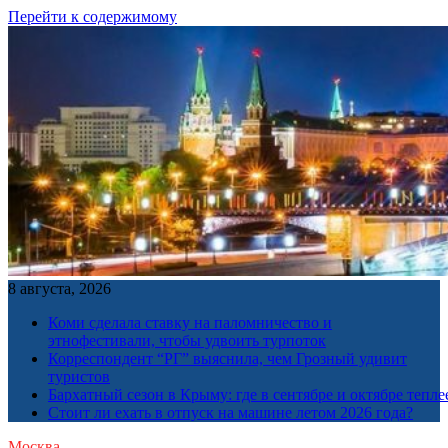
Перейти к содержимому
8 августа, 2026
Коми сделала ставку на паломничество и
этнофестивали, чтобы удвоить турпоток
Корреспондент “РГ” выяснила, чем Грозный удивит
туристов
Бархатный сезон в Крыму: где в сентябре и октябре тепле
Стоит ли ехать в отпуск на машине летом 2026 года?
Москва