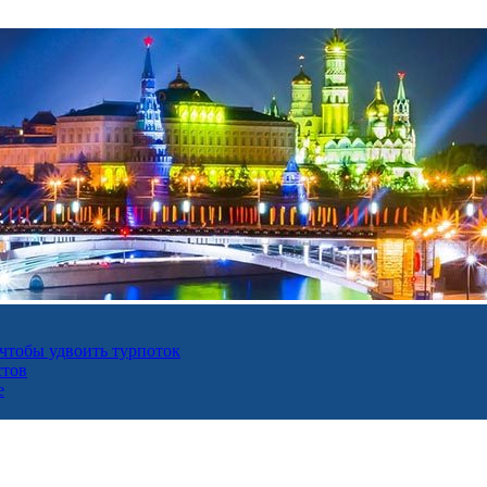
 чтобы удвоить турпоток
стов
е