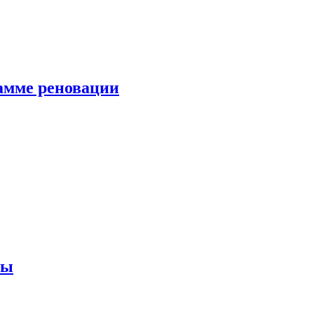
амме реновации
ны