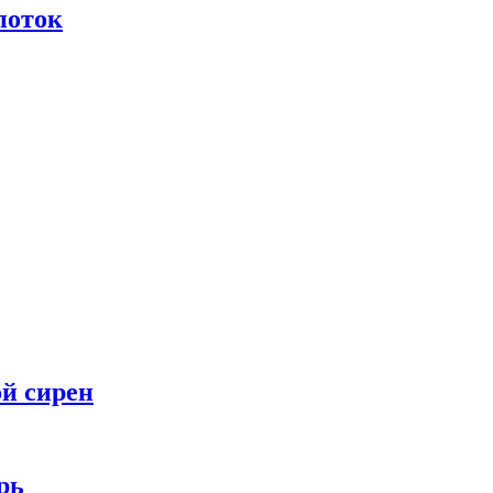
поток
ой сирен
рь