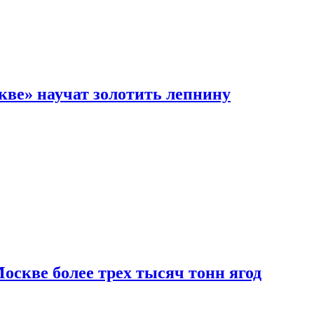
кве» научат золотить лепнину
скве более трех тысяч тонн ягод