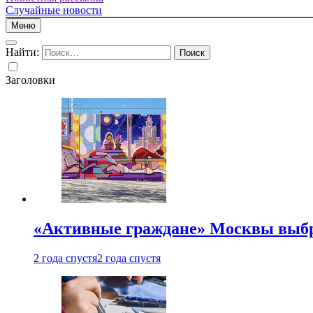
Случайные новости
Меню
Найти:
Заголовки
«Активные граждане» Москвы выб
2 года спустя
2 года спустя