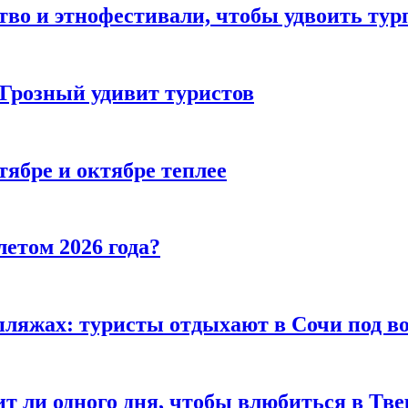
тво и этнофестивали, чтобы удвоить тур
 Грозный удивит туристов
тябре и октябре теплее
летом 2026 года?
пляжах: туристы отдыхают в Сочи под в
т ли одного дня, чтобы влюбиться в Тве