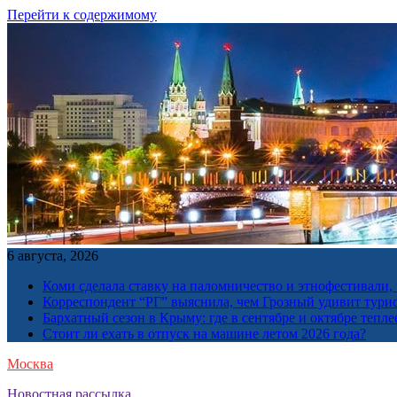
Перейти к содержимому
6 августа, 2026
Коми сделала ставку на паломничество и этнофестивали,
Корреспондент “РГ” выяснила, чем Грозный удивит тури
Бархатный сезон в Крыму: где в сентябре и октябре тепле
Стоит ли ехать в отпуск на машине летом 2026 года?
Москва
Новостная рассылка