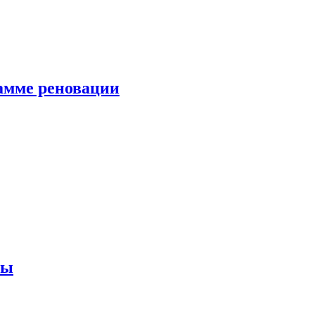
амме реновации
ны