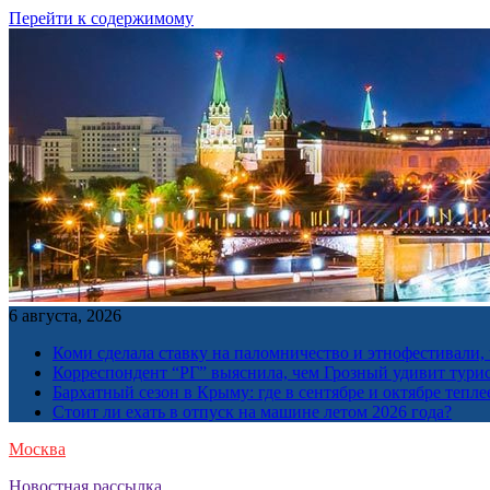
Перейти к содержимому
6 августа, 2026
Коми сделала ставку на паломничество и этнофестивали,
Корреспондент “РГ” выяснила, чем Грозный удивит тури
Бархатный сезон в Крыму: где в сентябре и октябре тепле
Стоит ли ехать в отпуск на машине летом 2026 года?
Москва
Новостная рассылка