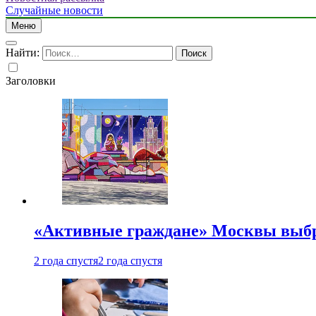
Случайные новости
Меню
Найти:
Заголовки
«Активные граждане» Москвы выб
2 года спустя
2 года спустя