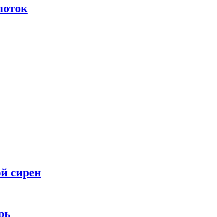
поток
ой сирен
рь