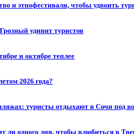
тво и этнофестивали, чтобы удвоить тур
 Грозный удивит туристов
тябре и октябре теплее
летом 2026 года?
пляжах: туристы отдыхают в Сочи под в
т ли одного дня, чтобы влюбиться в Тве