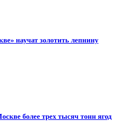
кве» научат золотить лепнину
скве более трех тысяч тонн ягод