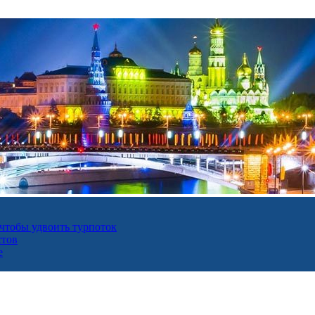
 чтобы удвоить турпоток
стов
е