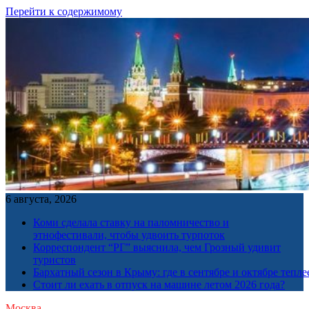
Перейти к содержимому
6 августа, 2026
Коми сделала ставку на паломничество и
этнофестивали, чтобы удвоить турпоток
Корреспондент “РГ” выяснила, чем Грозный удивит
туристов
Бархатный сезон в Крыму: где в сентябре и октябре тепле
Стоит ли ехать в отпуск на машине летом 2026 года?
Москва