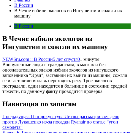
В России
В Чечне избили экологов из Ингушетии и сожгли их
машину
В России
В Чечне избили экологов из
Ингушетии и сожгли их машину
NEWSru.com :: В России
5 лет спустя
0
1 минуты
Вооруженные люди в гражданском, в масках и без
опознавательных знаков избили экологов из ингушского
заповедника "Эрзи", заставили их выйти из машины, сожгли
ее и заставили вплавь переходить реку. Трое экологов
пострадали, один находится в больнице в состоянии средней
тяжести, по данному факту проводится проверка.
Навигация по записям
Предыдущая:
Генпрокуратура Литвы рассматривает дело
против Лукашенко из-за посадки Ryanair по статье “угон
самолета”
Далее:
В Техасе разрешили повсеместное ношение пистолетов