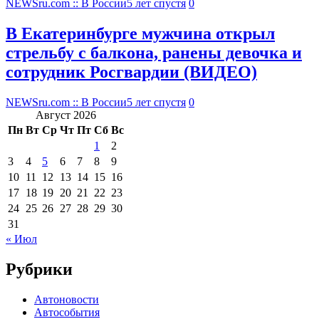
NEWSru.com :: В России
5 лет спустя
0
В Екатеринбурге мужчина открыл
стрельбу с балкона, ранены девочка и
сотрудник Росгвардии (ВИДЕО)
NEWSru.com :: В России
5 лет спустя
0
Август 2026
Пн
Вт
Ср
Чт
Пт
Сб
Вс
1
2
3
4
5
6
7
8
9
10
11
12
13
14
15
16
17
18
19
20
21
22
23
24
25
26
27
28
29
30
31
« Июл
Рубрики
Автоновости
Автособытия