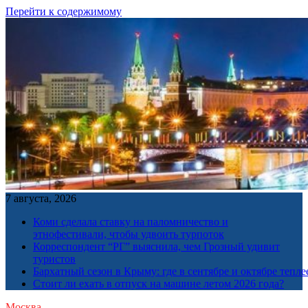
Перейти к содержимому
7 августа, 2026
Коми сделала ставку на паломничество и
этнофестивали, чтобы удвоить турпоток
Корреспондент “РГ” выяснила, чем Грозный удивит
туристов
Бархатный сезон в Крыму: где в сентябре и октябре тепле
Стоит ли ехать в отпуск на машине летом 2026 года?
Москва