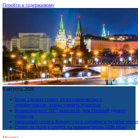
Перейти к содержимому
8 августа, 2026
Коми сделала ставку на паломничество и
этнофестивали, чтобы удвоить турпоток
Корреспондент “РГ” выяснила, чем Грозный удивит
туристов
Бархатный сезон в Крыму: где в сентябре и октябре тепле
Стоит ли ехать в отпуск на машине летом 2026 года?
Москва