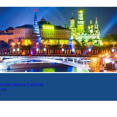
 чтобы удвоить турпоток
стов
е