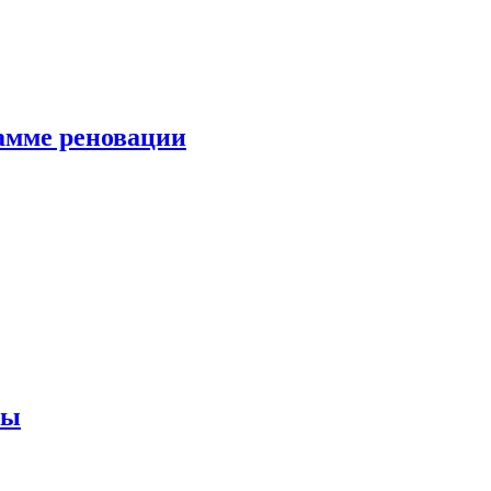
амме реновации
ны