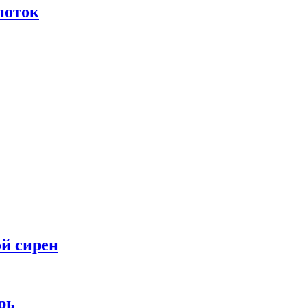
поток
ой сирен
рь