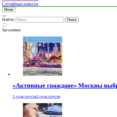
Случайные новости
Меню
Найти:
Заголовки
«Активные граждане» Москвы выб
2 года спустя
2 года спустя