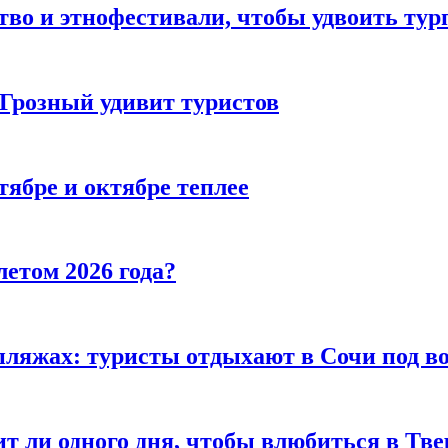
тво и этнофестивали, чтобы удвоить тур
 Грозный удивит туристов
тябре и октябре теплее
летом 2026 года?
пляжах: туристы отдыхают в Сочи под в
т ли одного дня, чтобы влюбиться в Тве