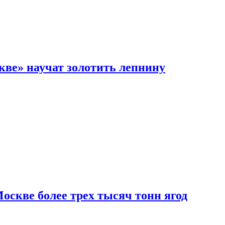
кве» научат золотить лепнину
скве более трех тысяч тонн ягод