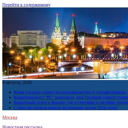
Перейти к содержимому
8 августа, 2026
Коми сделала ставку на паломничество и этнофестивали,
Корреспондент “РГ” выяснила, чем Грозный удивит тури
Бархатный сезон в Крыму: где в сентябре и октябре тепле
Стоит ли ехать в отпуск на машине летом 2026 года?
Москва
Новостная рассылка