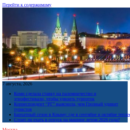
Перейти к содержимому
7 августа, 2026
Коми сделала ставку на паломничество и
этнофестивали, чтобы удвоить турпоток
Корреспондент “РГ” выяснила, чем Грозный удивит
туристов
Бархатный сезон в Крыму: где в сентябре и октябре тепле
Стоит ли ехать в отпуск на машине летом 2026 года?
Москва