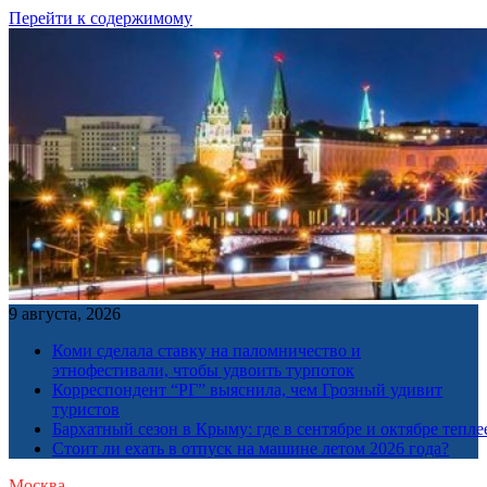
Перейти к содержимому
9 августа, 2026
Коми сделала ставку на паломничество и
этнофестивали, чтобы удвоить турпоток
Корреспондент “РГ” выяснила, чем Грозный удивит
туристов
Бархатный сезон в Крыму: где в сентябре и октябре тепле
Стоит ли ехать в отпуск на машине летом 2026 года?
Москва