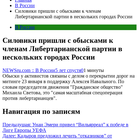
В России
Силовики пришли с обысками к членам
Либертарианской партии в нескольких городах России
В России
Силовики пришли с обысками к
членам Либертарианской партии в
нескольких городах России
NEWSru.com :: В России
5 лет спустя
0
1 минуты
Обыски у активистов связаны с делом о перекрытии дорог на
митинге 23 января в поддержку Алексея Навального. По
словам председателя движения "Гражданское общество"
Михаила Светова, это "самая масштабная спецоперация
против либертарианцев".
Навигация по записям
Предыдущая:
Унаи Эмери привел “Вильярреал” к победе в
Лиге Европы УЕФА
Далее:
Кадыров предложил лечить “отказников” от