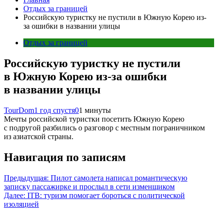
Отдых за границей
Российскую туристку не пустили в Южную Корею из-
за ошибки в названии улицы
Отдых за границей
Российскую туристку не пустили
в Южную Корею из-за ошибки
в названии улицы
TourDom
1 год спустя
0
1 минуты
Мечты российской туристки посетить Южную Корею
с подругой разбились о разговор с местным пограничником
из азиатской страны.
Навигация по записям
Предыдущая:
Пилот самолета написал романтическую
записку пассажирке и прослыл в сети изменщиком
Далее:
ITB: туризм помогает бороться с политической
изоляцией