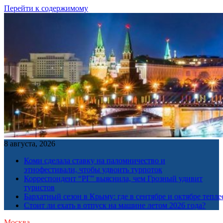
Перейти к содержимому
8 августа, 2026
Коми сделала ставку на паломничество и
этнофестивали, чтобы удвоить турпоток
Корреспондент “РГ” выяснила, чем Грозный удивит
туристов
Бархатный сезон в Крыму: где в сентябре и октябре тепле
Стоит ли ехать в отпуск на машине летом 2026 года?
Москва