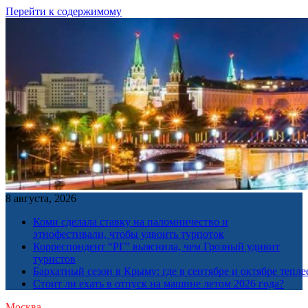
Перейти к содержимому
8 августа, 2026
Коми сделала ставку на паломничество и
этнофестивали, чтобы удвоить турпоток
Корреспондент “РГ” выяснила, чем Грозный удивит
туристов
Бархатный сезон в Крыму: где в сентябре и октябре тепле
Стоит ли ехать в отпуск на машине летом 2026 года?
Москва