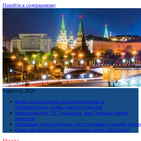
Перейти к содержимому
9 августа, 2026
Коми сделала ставку на паломничество и
этнофестивали, чтобы удвоить турпоток
Корреспондент “РГ” выяснила, чем Грозный удивит
туристов
Бархатный сезон в Крыму: где в сентябре и октябре тепле
Стоит ли ехать в отпуск на машине летом 2026 года?
Москва