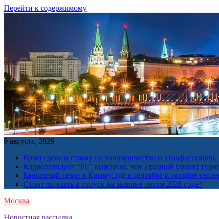
Перейти к содержимому
9 августа, 2026
Коми сделала ставку на паломничество и этнофестивали,
Корреспондент “РГ” выяснила, чем Грозный удивит тури
Бархатный сезон в Крыму: где в сентябре и октябре тепле
Стоит ли ехать в отпуск на машине летом 2026 года?
Москва
Новостная рассылка