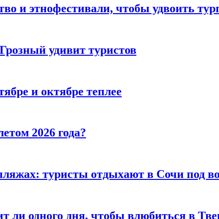
тво и этнофестивали, чтобы удвоить тур
 Грозный удивит туристов
тябре и октябре теплее
летом 2026 года?
пляжах: туристы отдыхают в Сочи под в
т ли одного дня, чтобы влюбиться в Тве