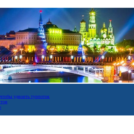
 чтобы удвоить турпоток
стов
е