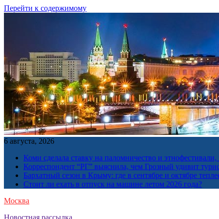
Перейти к содержимому
6 августа, 2026
Коми сделала ставку на паломничество и этнофестивали,
Корреспондент “РГ” выяснила, чем Грозный удивит тури
Бархатный сезон в Крыму: где в сентябре и октябре тепле
Стоит ли ехать в отпуск на машине летом 2026 года?
Москва
Новостная рассылка