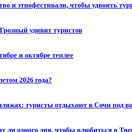
тво и этнофестивали, чтобы удвоить тур
 Грозный удивит туристов
тябре и октябре теплее
летом 2026 года?
пляжах: туристы отдыхают в Сочи под в
т ли одного дня, чтобы влюбиться в Тве