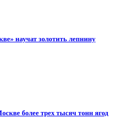
кве» научат золотить лепнину
скве более трех тысяч тонн ягод