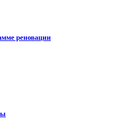
амме реновации
ны