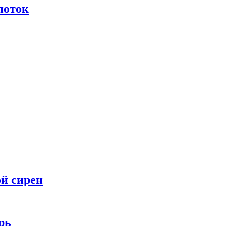
поток
ой сирен
рь