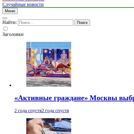
Случайные новости
Меню
Найти:
Заголовки
«Активные граждане» Москвы выб
2 года спустя
2 года спустя