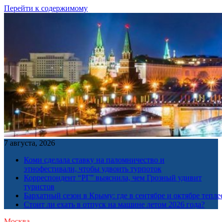
Перейти к содержимому
7 августа, 2026
Коми сделала ставку на паломничество и
этнофестивали, чтобы удвоить турпоток
Корреспондент “РГ” выяснила, чем Грозный удивит
туристов
Бархатный сезон в Крыму: где в сентябре и октябре тепле
Стоит ли ехать в отпуск на машине летом 2026 года?
Москва