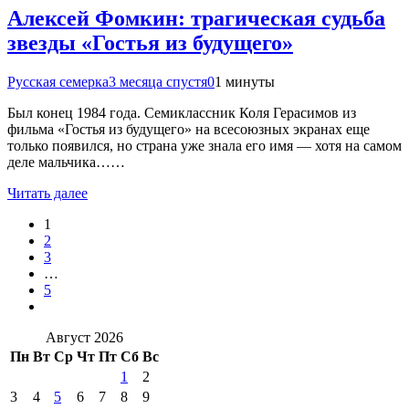
Алексей Фомкин: трагическая судьба
звезды «Гостья из будущего»
Русская семерка
3 месяца спустя
0
1 минуты
Был конец 1984 года. Семиклассник Коля Герасимов из
фильма «Гостья из будущего» на всесоюзных экранах еще
только появился, но страна уже знала его имя — хотя на самом
деле мальчика……
Читать далее
1
2
3
…
5
Август 2026
Пн
Вт
Ср
Чт
Пт
Сб
Вс
1
2
3
4
5
6
7
8
9