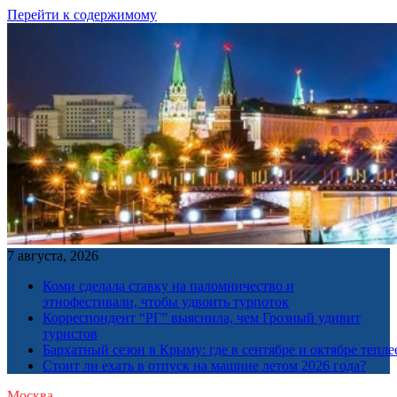
Перейти к содержимому
7 августа, 2026
Коми сделала ставку на паломничество и
этнофестивали, чтобы удвоить турпоток
Корреспондент “РГ” выяснила, чем Грозный удивит
туристов
Бархатный сезон в Крыму: где в сентябре и октябре тепле
Стоит ли ехать в отпуск на машине летом 2026 года?
Москва