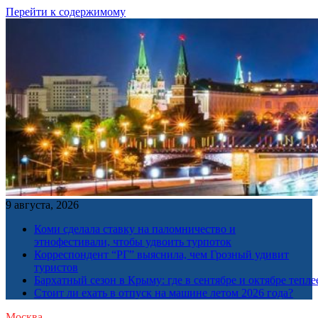
Перейти к содержимому
9 августа, 2026
Коми сделала ставку на паломничество и
этнофестивали, чтобы удвоить турпоток
Корреспондент “РГ” выяснила, чем Грозный удивит
туристов
Бархатный сезон в Крыму: где в сентябре и октябре тепле
Стоит ли ехать в отпуск на машине летом 2026 года?
Москва