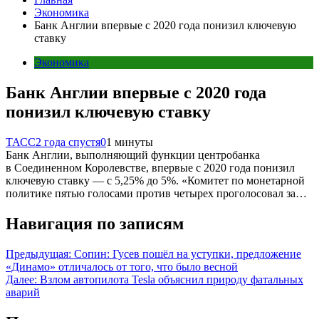
Экономика
Банк Англии впервые с 2020 года понизил ключевую
ставку
Экономика
Банк Англии впервые с 2020 года
понизил ключевую ставку
ТАСС
2 года спустя
0
1 минуты
Банк Англии, выполняющий функции центробанка
в Соединенном Королевстве, впервые с 2020 года понизил
ключевую ставку — с 5,25% до 5%. «Комитет по монетарной
политике пятью голосами против четырех проголосовал за…
Навигация по записям
Предыдущая:
Сопин: Гусев пошёл на уступки, предложение
«Динамо» отличалось от того, что было весной
Далее:
Взлом автопилота Tesla объяснил природу фатальных
аварий