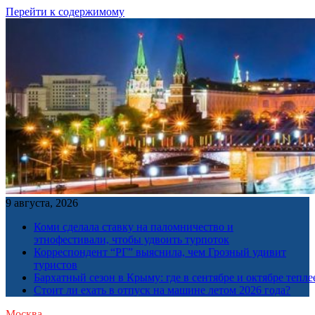
Перейти к содержимому
9 августа, 2026
Коми сделала ставку на паломничество и
этнофестивали, чтобы удвоить турпоток
Корреспондент “РГ” выяснила, чем Грозный удивит
туристов
Бархатный сезон в Крыму: где в сентябре и октябре тепле
Стоит ли ехать в отпуск на машине летом 2026 года?
Москва