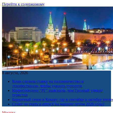
Перейти к содержимому
8 августа, 2026
Коми сделала ставку на паломничество и
этнофестивали, чтобы удвоить турпоток
Корреспондент “РГ” выяснила, чем Грозный удивит
туристов
Бархатный сезон в Крыму: где в сентябре и октябре тепле
Стоит ли ехать в отпуск на машине летом 2026 года?
Москва