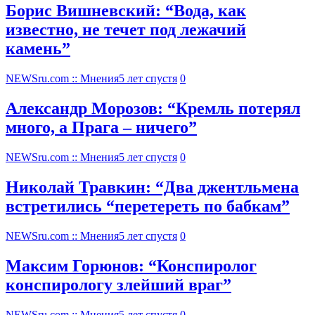
Борис Вишневский: “Вода, как
известно, не течет под лежачий
камень”
NEWSru.com :: Мнения
5 лет спустя
0
Александр Морозов: “Кремль потерял
много, а Прага – ничего”
NEWSru.com :: Мнения
5 лет спустя
0
Николай Травкин: “Два джентльмена
встретились “перетереть по бабкам”
NEWSru.com :: Мнения
5 лет спустя
0
Максим Горюнов: “Конспиролог
конспирологу злейший враг”
NEWSru.com :: Мнения
5 лет спустя
0