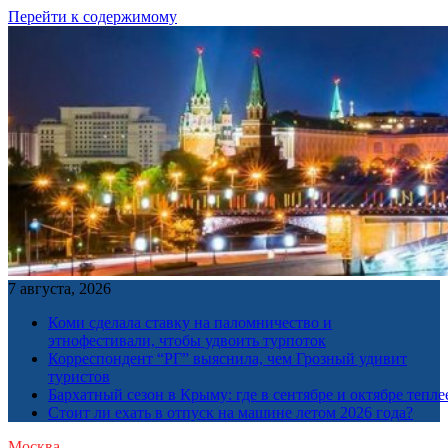
Перейти к содержимому
7 августа, 2026
Коми сделала ставку на паломничество и
этнофестивали, чтобы удвоить турпоток
Корреспондент “РГ” выяснила, чем Грозный удивит
туристов
Бархатный сезон в Крыму: где в сентябре и октябре тепле
Стоит ли ехать в отпуск на машине летом 2026 года?
Москва