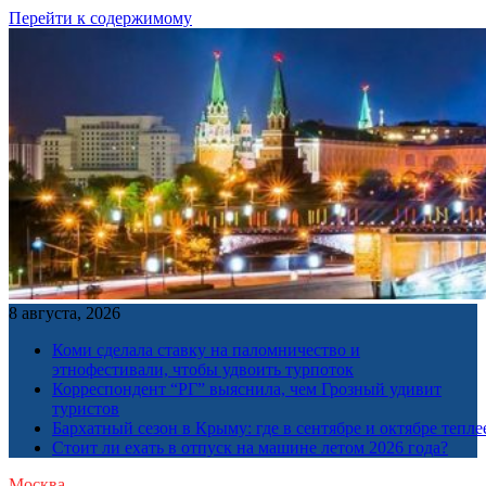
Перейти к содержимому
8 августа, 2026
Коми сделала ставку на паломничество и
этнофестивали, чтобы удвоить турпоток
Корреспондент “РГ” выяснила, чем Грозный удивит
туристов
Бархатный сезон в Крыму: где в сентябре и октябре тепле
Стоит ли ехать в отпуск на машине летом 2026 года?
Москва