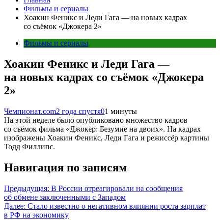
Фильмы и сериалы
Хоакин Феникс и Леди Гага — на новых кадрах
со съёмок «Джокера 2»
Фильмы и сериалы
Хоакин Феникс и Леди Гага —
на новых кадрах со съёмок «Джокера
2»
Чемпионат.com
2 года спустя
0
1 минуты
На этой неделе было опубликовано множество кадров
со съёмок фильма «Джокер: Безумие на двоих». На кадрах
изображены Хоакин Феникс, Леди Гага и режиссёр картины
Тодд Филлипс.
Навигация по записям
Предыдущая:
В России отреагировали на сообщения
об обмене заключенными с Западом
Далее:
Стало известно о негативном влиянии роста зарплат
в РФ на экономику