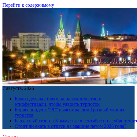
Перейти к содержимому
7 августа, 2026
Коми сделала ставку на паломничество и
этнофестивали, чтобы удвоить турпоток
Корреспондент “РГ” выяснила, чем Грозный удивит
туристов
Бархатный сезон в Крыму: где в сентябре и октябре тепле
Стоит ли ехать в отпуск на машине летом 2026 года?
Москва