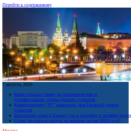
Перейти к содержимому
7 августа, 2026
Коми сделала ставку на паломничество и
этнофестивали, чтобы удвоить турпоток
Корреспондент “РГ” выяснила, чем Грозный удивит
туристов
Бархатный сезон в Крыму: где в сентябре и октябре тепле
Стоит ли ехать в отпуск на машине летом 2026 года?
Москва