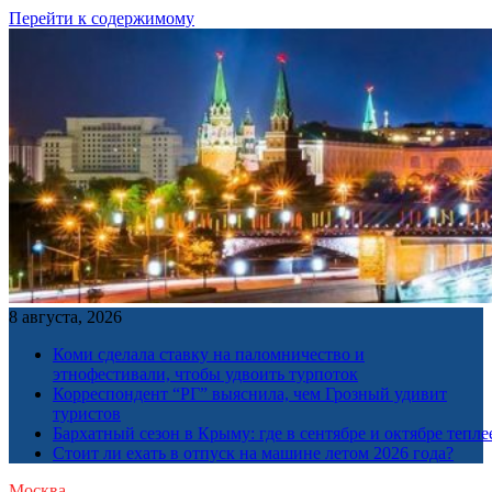
Перейти к содержимому
8 августа, 2026
Коми сделала ставку на паломничество и
этнофестивали, чтобы удвоить турпоток
Корреспондент “РГ” выяснила, чем Грозный удивит
туристов
Бархатный сезон в Крыму: где в сентябре и октябре тепле
Стоит ли ехать в отпуск на машине летом 2026 года?
Москва