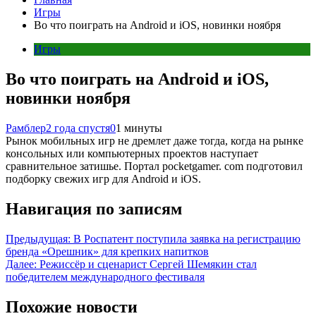
Игры
Во что поиграть на Android и iOS, новинки ноября
Игры
Во что поиграть на Android и iOS,
новинки ноября
Рамблер
2 года спустя
0
1 минуты
Рынок мобильных игр не дремлет даже тогда, когда на рынке
консольных или компьютерных проектов наступает
сравнительное затишье. Портал pocketgamer. com подготовил
подборку свежих игр для Android и iOS.
Навигация по записям
Предыдущая:
В Роспатент поступила заявка на регистрацию
бренда «Орешник» для крепких напитков
Далее:
Режиссёр и сценарист Сергей Шемякин стал
победителем международного фестиваля
Похожие новости