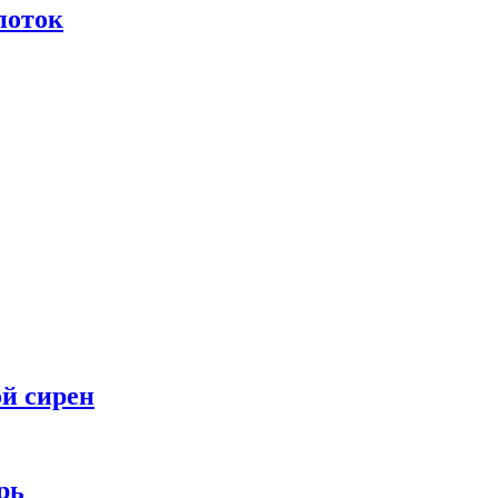
поток
ой сирен
рь