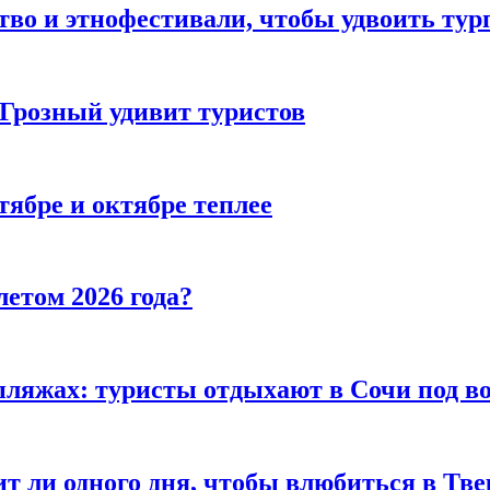
тво и этнофестивали, чтобы удвоить тур
 Грозный удивит туристов
тябре и октябре теплее
летом 2026 года?
пляжах: туристы отдыхают в Сочи под в
т ли одного дня, чтобы влюбиться в Тве