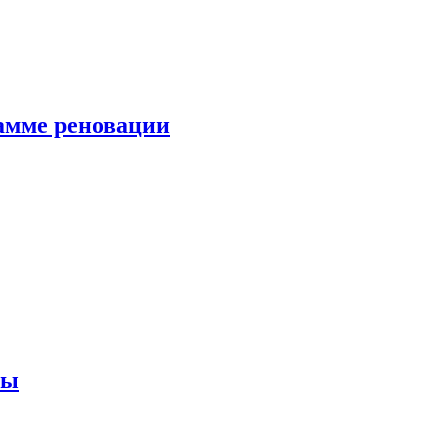
амме реновации
ны