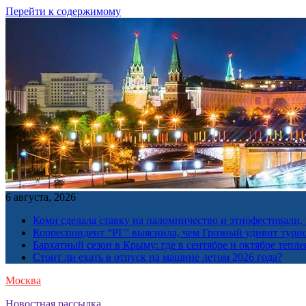
Перейти к содержимому
6 августа, 2026
Коми сделала ставку на паломничество и этнофестивали,
Корреспондент “РГ” выяснила, чем Грозный удивит тури
Бархатный сезон в Крыму: где в сентябре и октябре тепле
Стоит ли ехать в отпуск на машине летом 2026 года?
Москва
Новостная рассылка