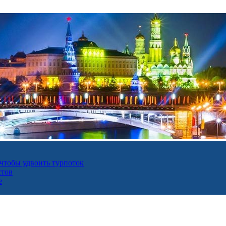
 чтобы удвоить турпоток
стов
е