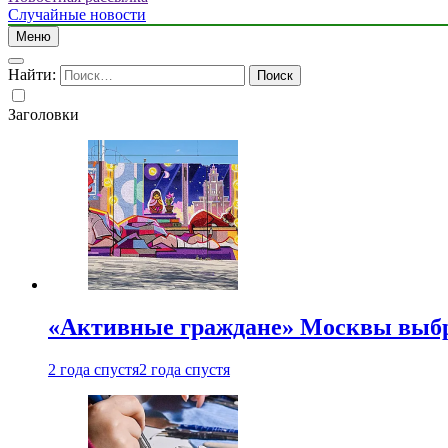
Случайные новости
Меню
Найти:
Заголовки
«Активные граждане» Москвы выб
2 года спустя
2 года спустя