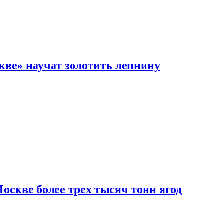
кве» научат золотить лепнину
скве более трех тысяч тонн ягод