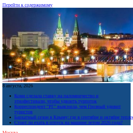
Перейти к содержимому
8 августа, 2026
Коми сделала ставку на паломничество и
этнофестивали, чтобы удвоить турпоток
Корреспондент “РГ” выяснила, чем Грозный удивит
туристов
Бархатный сезон в Крыму: где в сентябре и октябре тепле
Стоит ли ехать в отпуск на машине летом 2026 года?
Москва