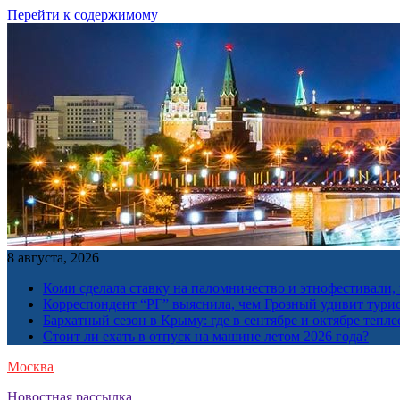
Перейти к содержимому
8 августа, 2026
Коми сделала ставку на паломничество и этнофестивали,
Корреспондент “РГ” выяснила, чем Грозный удивит тури
Бархатный сезон в Крыму: где в сентябре и октябре тепле
Стоит ли ехать в отпуск на машине летом 2026 года?
Москва
Новостная рассылка