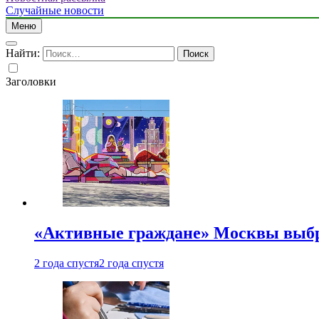
Случайные новости
Меню
Найти:
Заголовки
«Активные граждане» Москвы выб
2 года спустя
2 года спустя