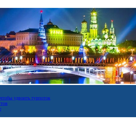
 чтобы удвоить турпоток
стов
е