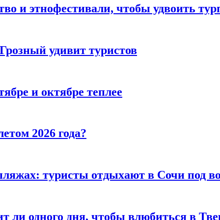
тво и этнофестивали, чтобы удвоить тур
 Грозный удивит туристов
тябре и октябре теплее
летом 2026 года?
пляжах: туристы отдыхают в Сочи под в
т ли одного дня, чтобы влюбиться в Тве