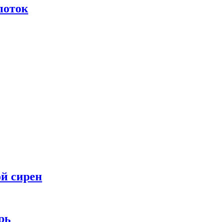
поток
ой сирен
рь