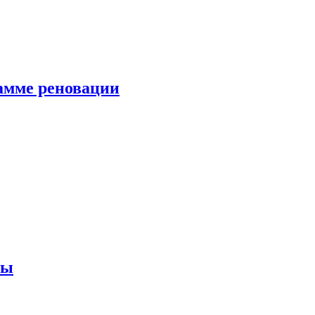
амме реновации
ны