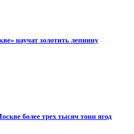
кве» научат золотить лепнину
скве более трех тысяч тонн ягод