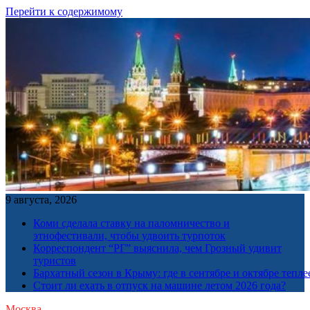
Перейти к содержимому
9 августа, 2026
Коми сделала ставку на паломничество и
этнофестивали, чтобы удвоить турпоток
Корреспондент “РГ” выяснила, чем Грозный удивит
туристов
Бархатный сезон в Крыму: где в сентябре и октябре тепле
Стоит ли ехать в отпуск на машине летом 2026 года?
Москва