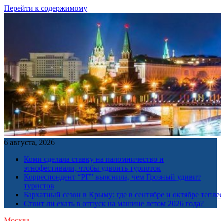
Перейти к содержимому
6 августа, 2026
Коми сделала ставку на паломничество и
этнофестивали, чтобы удвоить турпоток
Корреспондент “РГ” выяснила, чем Грозный удивит
туристов
Бархатный сезон в Крыму: где в сентябре и октябре тепле
Стоит ли ехать в отпуск на машине летом 2026 года?
Москва