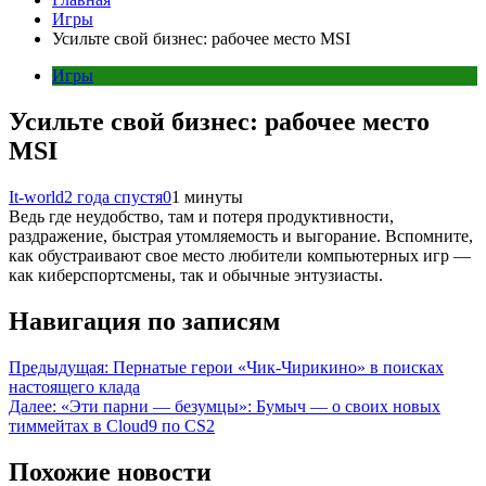
Игры
Усильте свой бизнес: рабочее место MSI
Игры
Усильте свой бизнес: рабочее место
MSI
It-world
2 года спустя
0
1 минуты
Ведь где неудобство, там и потеря продуктивности,
раздражение, быстрая утомляемость и выгорание. Вспомните,
как обустраивают свое место любители компьютерных игр —
как киберспортсмены, так и обычные энтузиасты.
Навигация по записям
Предыдущая:
Пернатые герои «Чик-Чирикино» в поисках
настоящего клада
Далее:
«Эти парни — безумцы»: Бумыч — о своих новых
тиммейтах в Cloud9 по CS2
Похожие новости