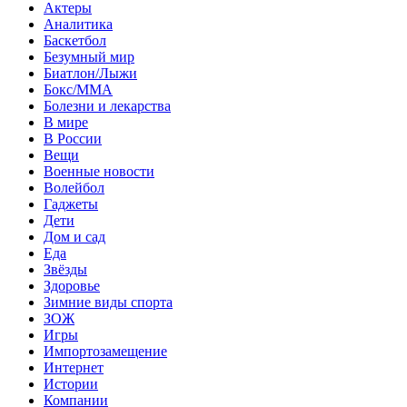
Актеры
Аналитика
Баскетбол
Безумный мир
Биатлон/Лыжи
Бокс/MMA
Болезни и лекарства
В мире
В России
Вещи
Военные новости
Волейбол
Гаджеты
Дети
Дом и сад
Еда
Звёзды
Здоровье
Зимние виды спорта
ЗОЖ
Игры
Импортозамещение
Интернет
Истории
Компании