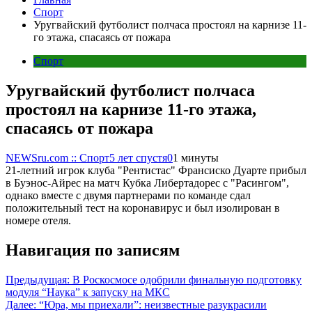
Спорт
Уругвайский футболист полчаса простоял на карнизе 11-
го этажа, спасаясь от пожара
Спорт
Уругвайский футболист полчаса
простоял на карнизе 11-го этажа,
спасаясь от пожара
NEWSru.com :: Спорт
5 лет спустя
0
1 минуты
21-летний игрок клуба "Рентистас" Франсиско Дуарте прибыл
в Буэнос-Айрес на матч Кубка Либертадорес с "Расингом",
однако вместе с двумя партнерами по команде сдал
положительный тест на коронавирус и был изолирован в
номере отеля.
Навигация по записям
Предыдущая:
В Роскосмосе одобрили финальную подготовку
модуля “Наука” к запуску на МКС
Далее:
“Юра, мы приехали”: неизвестные разукрасили