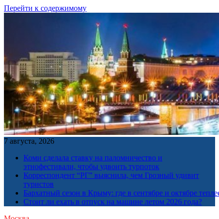
Перейти к содержимому
7 августа, 2026
Коми сделала ставку на паломничество и
этнофестивали, чтобы удвоить турпоток
Корреспондент “РГ” выяснила, чем Грозный удивит
туристов
Бархатный сезон в Крыму: где в сентябре и октябре тепле
Стоит ли ехать в отпуск на машине летом 2026 года?
Москва