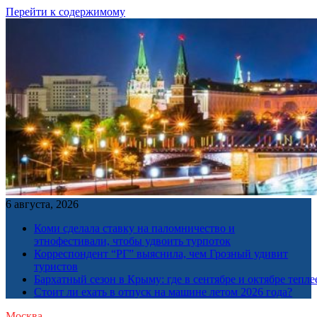
Перейти к содержимому
6 августа, 2026
Коми сделала ставку на паломничество и
этнофестивали, чтобы удвоить турпоток
Корреспондент “РГ” выяснила, чем Грозный удивит
туристов
Бархатный сезон в Крыму: где в сентябре и октябре тепле
Стоит ли ехать в отпуск на машине летом 2026 года?
Москва