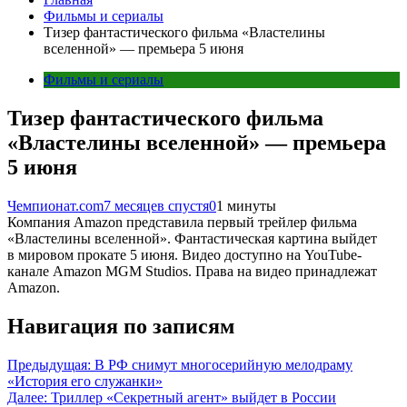
Фильмы и сериалы
Тизер фантастического фильма «Властелины
вселенной» — премьера 5 июня
Фильмы и сериалы
Тизер фантастического фильма
«Властелины вселенной» — премьера
5 июня
Чемпионат.com
7 месяцев спустя
0
1 минуты
Компания Amazon представила первый трейлер фильма
«Властелины вселенной». Фантастическая картина выйдет
в мировом прокате 5 июня. Видео доступно на YouTube-
канале Amazon MGM Studios. Права на видео принадлежат
Amazon.
Навигация по записям
Предыдущая:
В РФ снимут многосерийную мелодраму
«История его служанки»
Далее:
Триллер «Секретный агент» выйдет в России