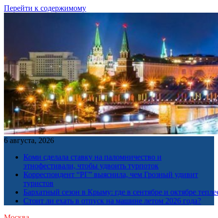
Перейти к содержимому
6 августа, 2026
Коми сделала ставку на паломничество и
этнофестивали, чтобы удвоить турпоток
Корреспондент “РГ” выяснила, чем Грозный удивит
туристов
Бархатный сезон в Крыму: где в сентябре и октябре тепле
Стоит ли ехать в отпуск на машине летом 2026 года?
Москва