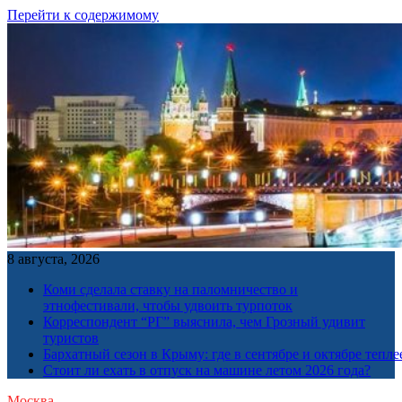
Перейти к содержимому
8 августа, 2026
Коми сделала ставку на паломничество и
этнофестивали, чтобы удвоить турпоток
Корреспондент “РГ” выяснила, чем Грозный удивит
туристов
Бархатный сезон в Крыму: где в сентябре и октябре тепле
Стоит ли ехать в отпуск на машине летом 2026 года?
Москва