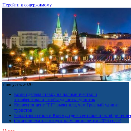
Перейти к содержимому
7 августа, 2026
Коми сделала ставку на паломничество и
этнофестивали, чтобы удвоить турпоток
Корреспондент “РГ” выяснила, чем Грозный удивит
туристов
Бархатный сезон в Крыму: где в сентябре и октябре тепле
Стоит ли ехать в отпуск на машине летом 2026 года?
Москва