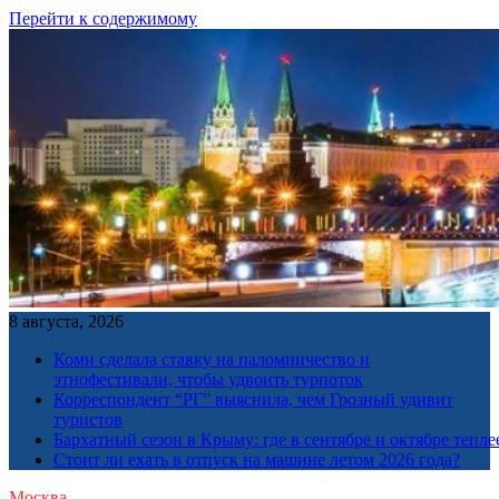
Перейти к содержимому
8 августа, 2026
Коми сделала ставку на паломничество и
этнофестивали, чтобы удвоить турпоток
Корреспондент “РГ” выяснила, чем Грозный удивит
туристов
Бархатный сезон в Крыму: где в сентябре и октябре тепле
Стоит ли ехать в отпуск на машине летом 2026 года?
Москва