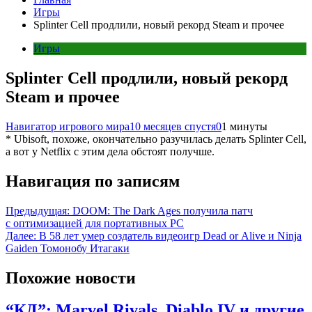
Игры
Splinter Cell продлили, новый рекорд Steam и прочее
Игры
Splinter Cell продлили, новый рекорд
Steam и прочее
Навигатор игрового мира
10 месяцев спустя
0
1 минуты
* Ubisoft, похоже, окончательно разучилась делать Splinter Cell,
а вот у Netflix с этим дела обстоят получше.
Навигация по записям
Предыдущая:
DOOM: The Dark Ages получила патч
с оптимизацией для портативных PC
Далее:
В 58 лет умер создатель видеоигр Dead or Alive и Ninja
Gaiden Томонобу Итагаки
Похожие новости
“КД”: Marvel Rivals, Diablo IV и другие