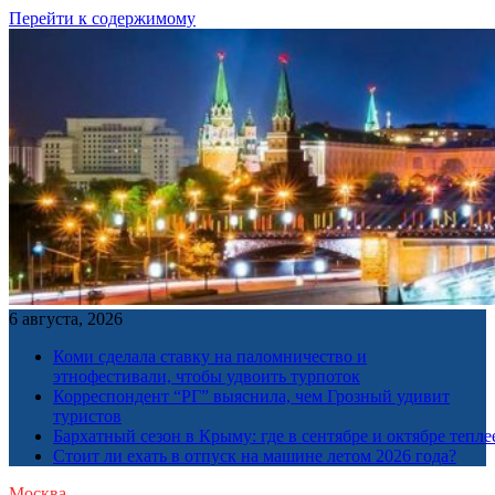
Перейти к содержимому
6 августа, 2026
Коми сделала ставку на паломничество и
этнофестивали, чтобы удвоить турпоток
Корреспондент “РГ” выяснила, чем Грозный удивит
туристов
Бархатный сезон в Крыму: где в сентябре и октябре тепле
Стоит ли ехать в отпуск на машине летом 2026 года?
Москва