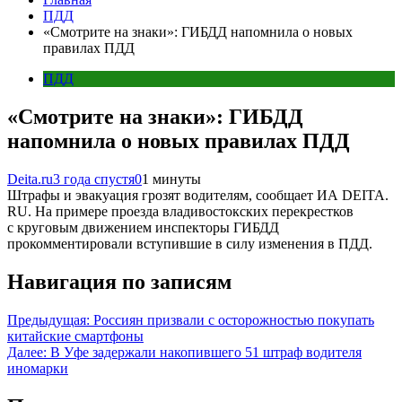
ПДД
«Смотрите на знаки»: ГИБДД напомнила о новых
правилах ПДД
ПДД
«Смотрите на знаки»: ГИБДД
напомнила о новых правилах ПДД
Deita.ru
3 года спустя
0
1 минуты
Штрафы и эвакуация грозят водителям, сообщает ИА DEITA.
RU. На примере проезда владивостокских перекрестков
с круговым движением инспекторы ГИБДД
прокомментировали вступившие в силу изменения в ПДД.
Навигация по записям
Предыдущая:
Россиян призвали с осторожностью покупать
китайские смартфоны
Далее:
В Уфе задержали накопившего 51 штраф водителя
иномарки