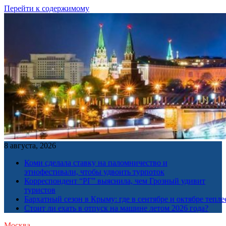
Перейти к содержимому
8 августа, 2026
Коми сделала ставку на паломничество и
этнофестивали, чтобы удвоить турпоток
Корреспондент “РГ” выяснила, чем Грозный удивит
туристов
Бархатный сезон в Крыму: где в сентябре и октябре тепле
Стоит ли ехать в отпуск на машине летом 2026 года?
Москва