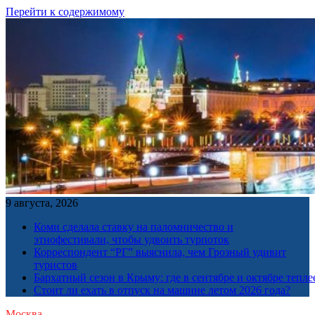
Перейти к содержимому
9 августа, 2026
Коми сделала ставку на паломничество и
этнофестивали, чтобы удвоить турпоток
Корреспондент “РГ” выяснила, чем Грозный удивит
туристов
Бархатный сезон в Крыму: где в сентябре и октябре тепле
Стоит ли ехать в отпуск на машине летом 2026 года?
Москва