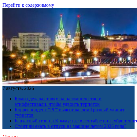
Перейти к содержимому
7 августа, 2026
Коми сделала ставку на паломничество и
этнофестивали, чтобы удвоить турпоток
Корреспондент “РГ” выяснила, чем Грозный удивит
туристов
Бархатный сезон в Крыму: где в сентябре и октябре тепле
Стоит ли ехать в отпуск на машине летом 2026 года?
Москва