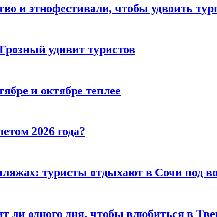
тво и этнофестивали, чтобы удвоить тур
 Грозный удивит туристов
тябре и октябре теплее
летом 2026 года?
пляжах: туристы отдыхают в Сочи под в
т ли одного дня, чтобы влюбиться в Тве