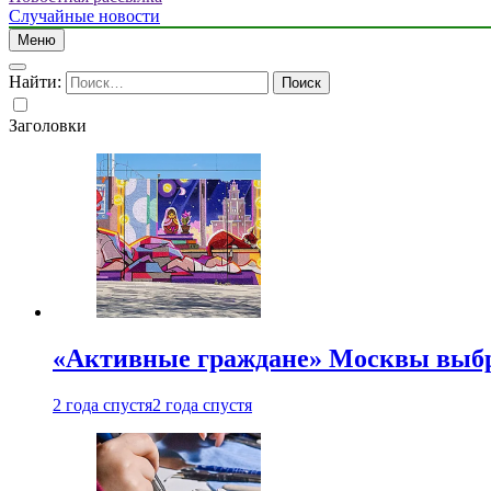
Случайные новости
Меню
Найти:
Заголовки
«Активные граждане» Москвы выб
2 года спустя
2 года спустя