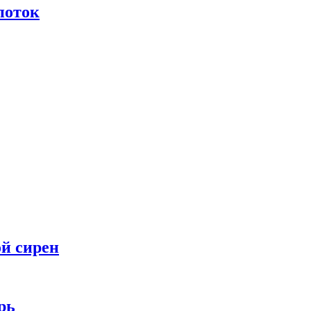
поток
ой сирен
рь