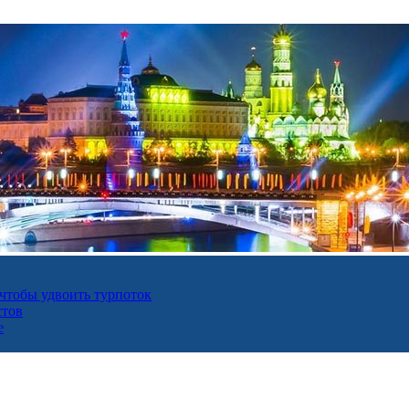
 чтобы удвоить турпоток
стов
е