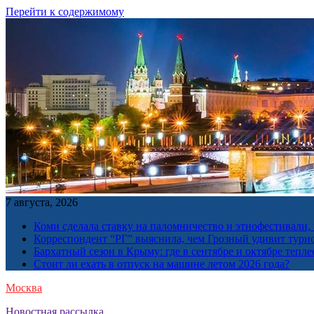
Перейти к содержимому
7 августа, 2026
Коми сделала ставку на паломничество и этнофестивали,
Корреспондент “РГ” выяснила, чем Грозный удивит тури
Бархатный сезон в Крыму: где в сентябре и октябре тепле
Стоит ли ехать в отпуск на машине летом 2026 года?
Москва
Новостная рассылка