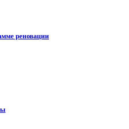
амме реновации
ны