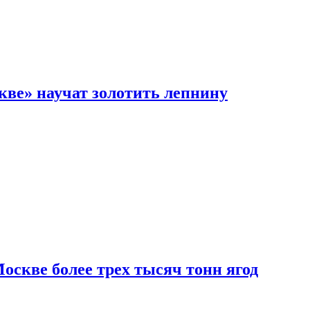
кве» научат золотить лепнину
скве более трех тысяч тонн ягод