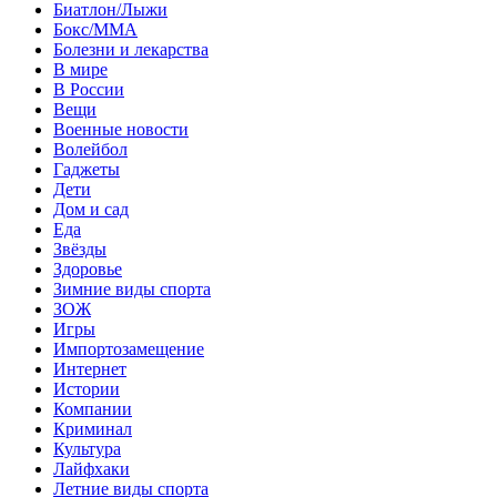
Биатлон/Лыжи
Бокс/MMA
Болезни и лекарства
В мире
В России
Вещи
Военные новости
Волейбол
Гаджеты
Дети
Дом и сад
Еда
Звёзды
Здоровье
Зимние виды спорта
ЗОЖ
Игры
Импортозамещение
Интернет
Истории
Компании
Криминал
Культура
Лайфхаки
Летние виды спорта