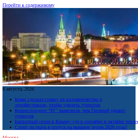
Перейти к содержимому
6 августа, 2026
Коми сделала ставку на паломничество и
этнофестивали, чтобы удвоить турпоток
Корреспондент “РГ” выяснила, чем Грозный удивит
туристов
Бархатный сезон в Крыму: где в сентябре и октябре тепле
Стоит ли ехать в отпуск на машине летом 2026 года?
Москва