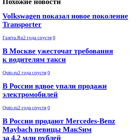
Похожие новости
Volkswagen показал новое поколение
Transporter
Газета.Ru
2 года спустя
0
В Москве ужесточат требования
к водителям такси
Quto.ru
2 года спустя
0
В России вдвое упали продажи
электромобилей
Quto.ru
2 года спустя
0
В России продают Меrсеdеs-Веnz
Maybaсh певицы МакSим
за 4,2 млн рублей