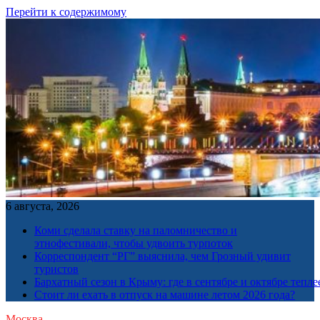
Перейти к содержимому
6 августа, 2026
Коми сделала ставку на паломничество и
этнофестивали, чтобы удвоить турпоток
Корреспондент “РГ” выяснила, чем Грозный удивит
туристов
Бархатный сезон в Крыму: где в сентябре и октябре тепле
Стоит ли ехать в отпуск на машине летом 2026 года?
Москва