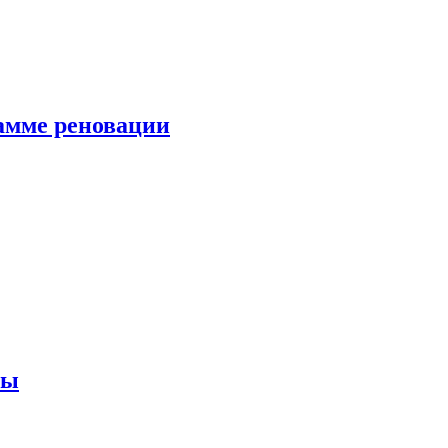
амме реновации
ны