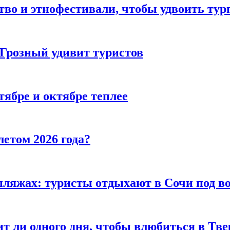
тво и этнофестивали, чтобы удвоить тур
 Грозный удивит туристов
тябре и октябре теплее
летом 2026 года?
пляжах: туристы отдыхают в Сочи под в
т ли одного дня, чтобы влюбиться в Тве