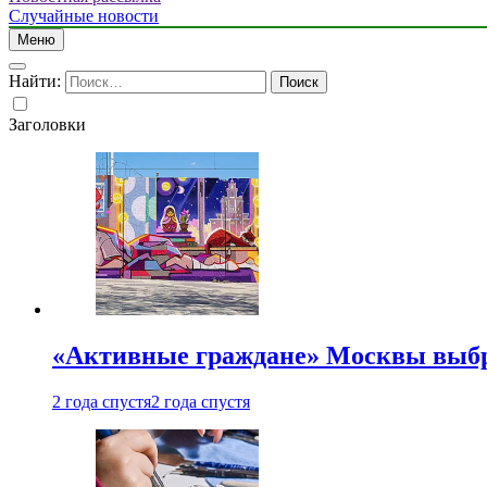
Случайные новости
Меню
Найти:
Заголовки
«Активные граждане» Москвы выб
2 года спустя
2 года спустя