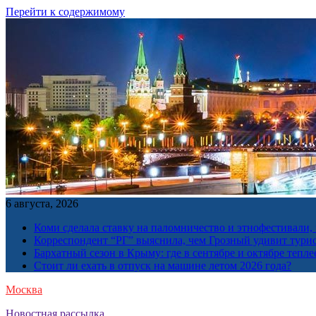
Перейти к содержимому
6 августа, 2026
Коми сделала ставку на паломничество и этнофестивали,
Корреспондент “РГ” выяснила, чем Грозный удивит тури
Бархатный сезон в Крыму: где в сентябре и октябре тепле
Стоит ли ехать в отпуск на машине летом 2026 года?
Москва
Новостная рассылка