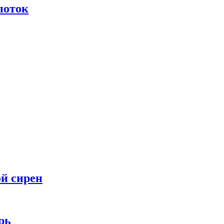
поток
ой сирен
рь