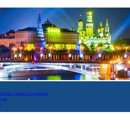
 чтобы удвоить турпоток
стов
е