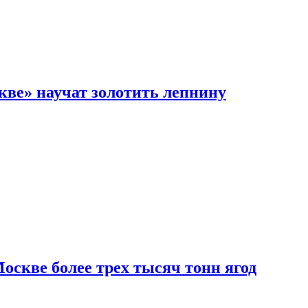
кве» научат золотить лепнину
скве более трех тысяч тонн ягод